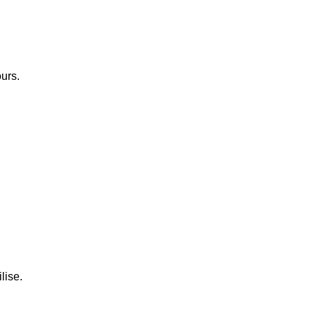
ours.
lise.