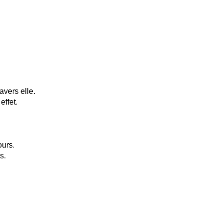
ravers elle.
effet.
ours.
s.